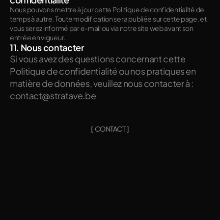
Nous pouvons mettre à jour cette Politique de confidentialité de 
temps à autre. Toute modification sera publiée sur cette page, et 
vous serez informé par e-mail ou via notre site web avant son 
entrée en vigueur.
11. Nous contacter
Si vous avez des questions concernant cette 
Politique de confidentialité ou nos pratiques en 
matière de données, veuillez nous contacter à : 
contact@stratave.be
CONTACT
[
C
O
N
T
A
C
T
]
D
o
n
n
o
n
s
V
i
e
à
V
o
t
r
e
P
r
o
c
h
a
i
n
P
r
o
j
e
t
contact@stratave.be
ÉTAPE 01