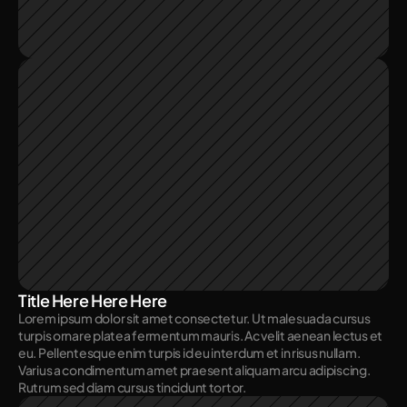
Title Here Here Here
Lorem ipsum dolor sit amet consectetur. Ut malesuada cursus 
turpis ornare platea fermentum mauris. Ac velit aenean lectus et 
eu. Pellentesque enim turpis id eu interdum et in risus nullam. 
Varius a condimentum amet praesent aliquam arcu adipiscing. 
Rutrum sed diam cursus tincidunt tortor. 