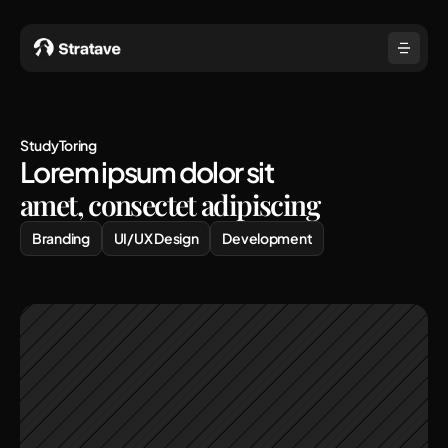
StudyToring
Lorem ipsum dolor sit
amet, consectet adipiscing
Branding
UI/UX Design
Development